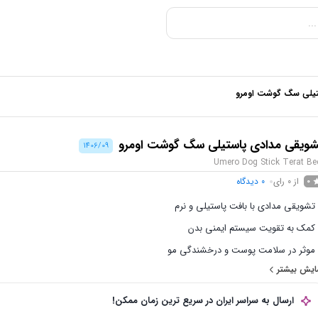
تیلی سگ گوشت اومرو
شویقی مدادی پاستیلی سگ گوشت اومرو
1406/09
Umero Dog Stick Terat Be
از 0 رای
0
دیدگاه
0
⁠تشویقی مدادی با بافت پاستیلی و نرم
کمک به تقویت سیستم ایمنی بدن
موثر در سلامت پوست و درخشندگی مو
ایش بیشتر
منبع غنی از آنتی‌اکسیدان و پروتئین
⁠هضم آسان و مناسب همه نژادها
ارسال به سراسر ایران در سریع ترین زمان ممکن!
⁠ایده‌آل برای آموزش و تربیت