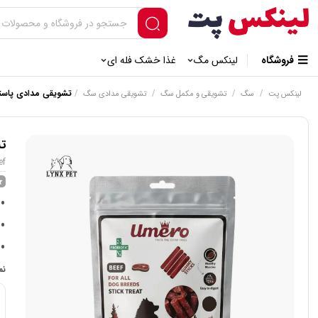
فروشگاه
لینکس مگ
غذا خشک فله ای
/
/
/
/
تشویقی مدادی پاس
لینکس پت
سگ
تشویقی و مکمل سگ
تشویقی مدادی سگ
ت
ef
نم