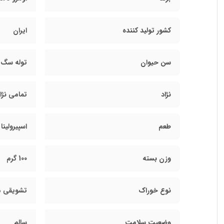
کشور تولید کننده
ایران
سن حیوان
توله سگ,
نژاد
تمامی نژا
طعم
اسپیرولینا
وزن بسته
100 گرم
نوع خوراک
تشویقی م
وضعیت سلامت
سالم